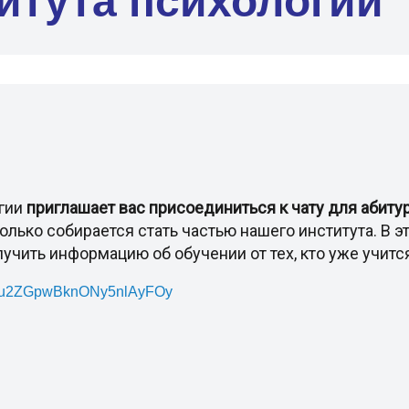
итута психологии
огии
приглашает вас присоединиться к чату для абиту
олько собирается стать частью нашего института. В 
чить информацию об обучении от тех, кто уже учится
xxGu2ZGpwBknONy5nlAyFOy