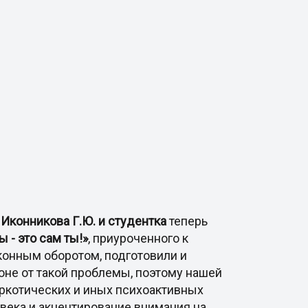
 Иконникова Г.Ю. и студентка
теперь
 - это сам ты!»
, приуроченного к
онным оборотом, подготовили и
оне от такой проблемы, поэтому нашей
ркотических и иных психоактивных
века и акцентирование внимания на