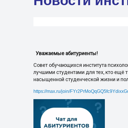
Новости инст
Уважаемые абитуриенты!
Совет обучающихся института психол
лучшими студентами для тех, кто ещё т
насыщенной студенческой жизни и полу
https://max.ru/join/FYr2PrMoQqGQ5fc9Ydi