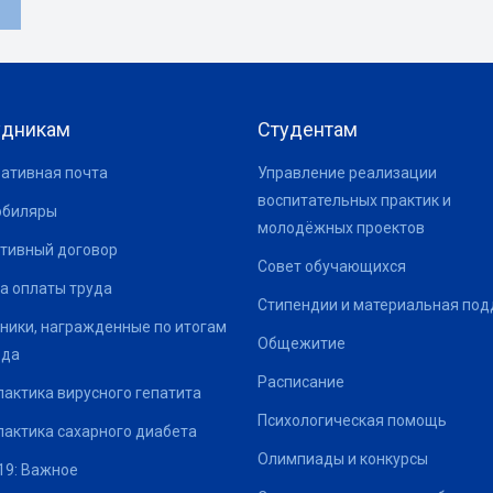
удникам
Студентам
ативная почта
Управление реализации
воспитательных практик и
юбиляры
молодёжных проектов
тивный договор
Совет обучающихся
а оплаты труда
Стипендии и материальная по
ники, награжденные по итогам
Общежитие
ода
Расписание
актика вирусного гепатита
Психологическая помощь
актика сахарного диабета
Олимпиады и конкурсы
19: Важное