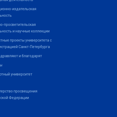
ионно-издательская
ьность
о-просветительская
ьность и научные коллекции
тные проекты университета с
страцией Санкт-Петербурга
здравляют и благодарят
ты
тный университет
терство просвещения
йской Федерации