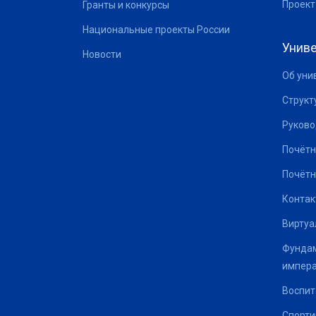
Проект
Гранты и конкурсы
Национальные проекты России
Униве
Новости
Об уни
Структ
Руково
Почётн
Почётн
Контак
Виртуа
Фундам
импер
Воспит
Спорти