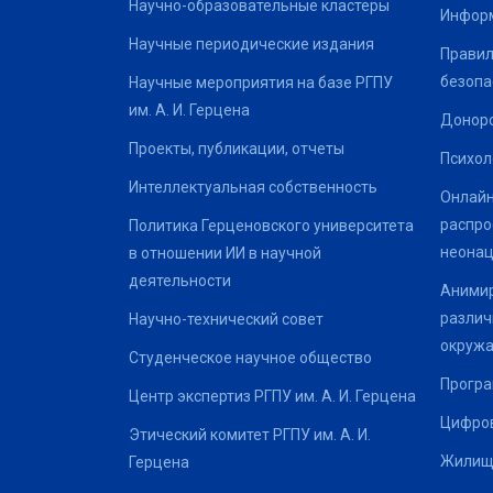
Научно-образовательные кластеры
Информ
Научные периодические издания
Правил
безопа
Научные мероприятия на базе РГПУ
им. А. И. Герцена
Донор
Проекты, публикации, отчеты
Психол
Интеллектуальная собственность
Онлайн
распро
Политика Герценовского университета
неонац
в отношении ИИ в научной
деятельности
Анимир
различ
Научно-технический совет
окруж
Студенческое научное общество
Програ
Центр экспертиз РГПУ им. А. И. Герцена
Цифров
Этический комитет РГПУ им. А. И.
Жилищ
Герцена