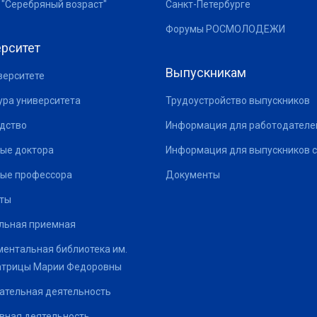
 "Серебряный возраст"
Санкт-Петербурге
Форумы РОСМОЛОДЕЖИ
рситет
Выпускникам
верситете
ура университета
Трудоустройство выпускников
дство
Информация для работодателе
ые доктора
Информация для выпускников с
ые профессора
Документы
ты
льная приемная
ентальная библиотека им.
атрицы Марии Федоровны
ательная деятельность
вная деятельность