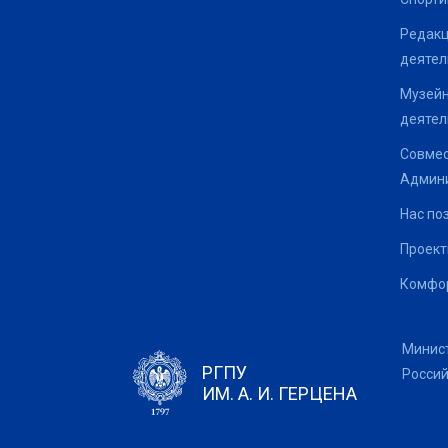
Редакц
деятел
Музейн
деятел
Совмес
Админи
Нас по
Проек
Комфор
Минис
РГПУ
Росси
ИМ. А. И. ГЕРЦЕНА