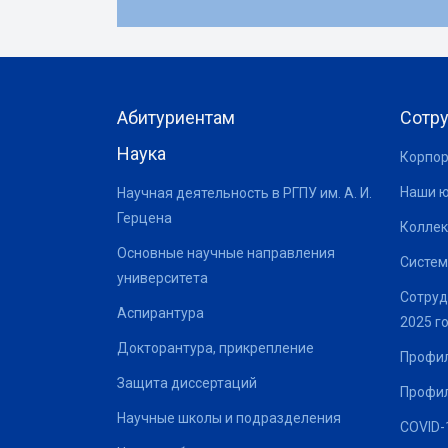
Абитуриентам
Сотр
Наука
Корпор
Наши 
Научная деятельность в РГПУ им. А. И.
Герцена
Коллек
Основные научные направления
Систем
университета
Сотруд
Аспирантура
2025 г
Докторантура, прикрепление
Профил
Защита диссертаций
Профил
Научные школы и подразделения
COVID-