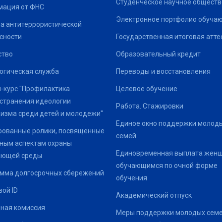
Студенческое научное обществ
ация от ФНС
Электронное портфолио обуча
а антитеррористической
сности
Государственная итоговая атте
ство
Образовательный кредит
огическая служба
Переводы и восстановления
-курс "Профилактика
Целевое обучение
странения идеологии
Работа. Стажировки
изма среди детей и молодежи"
Единое окно поддержки молод
ованные ролики, посвященные
семей
ным аспектам охраны
Единовременная выплата жен
ающей среды
обучающимся по очной форме
мма долгосрочных сбережений
обучения
ой ID
Академический отпуск
ная комиссия
Меры поддержки молодых семе