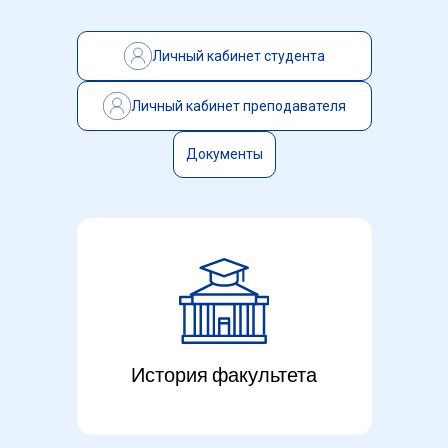
Перекалин Всеволод Васильевич
— Хим
Личный кабинет студента
Фамилия Имя Отчество
— краткое опи
Фамилия Имя Отчество
— краткое опи
Личный кабинет преподавателя
Документы
История факультета