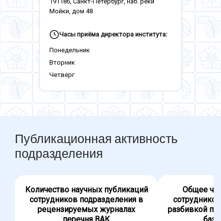
191186, Санкт-Петербург, наб. реки
Мойки, дом 48
Часы приёма директора института:
Понедельник
Вторник
Четверг
Публикационная активность
подразделения
Количество научных публикаций
Общее чис
сотрудников подразделения в
сотрудников
рецензируемых журналах
разбивкой по
перечня ВАК
база