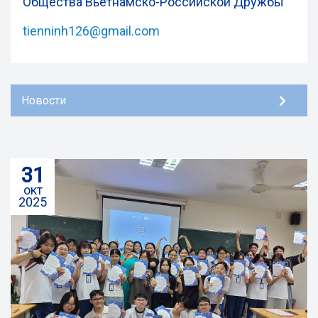
Общества Вьетнамско-Российской Дружбы
tienninh126@gmail.com
Новости
31
окт
2025