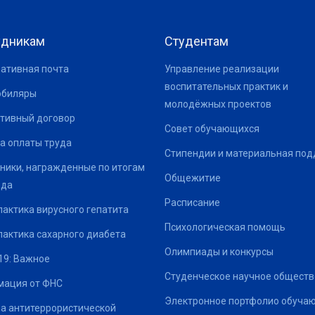
удникам
Студентам
ативная почта
Управление реализации
воспитательных практик и
юбиляры
молодёжных проектов
тивный договор
Совет обучающихся
а оплаты труда
Стипендии и материальная по
ники, награжденные по итогам
Общежитие
ода
Расписание
актика вирусного гепатита
Психологическая помощь
актика сахарного диабета
Олимпиады и конкурсы
19: Важное
Студенческое научное обществ
ация от ФНС
Электронное портфолио обуча
а антитеррористической