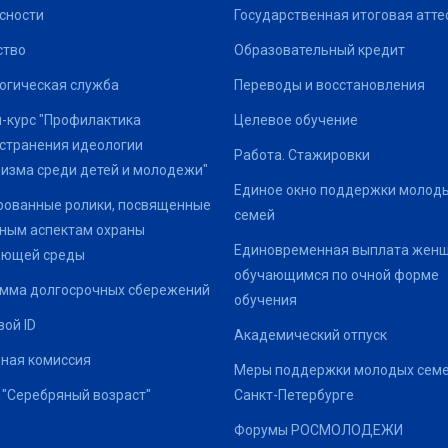
сности
Государственная итоговая атте
ство
Образовательный кредит
огическая служба
Переводы и восстановления
-курс "Профилактика
Целевое обучение
странения идеологии
Работа. Стажировки
изма среди детей и молодежи"
Единое окно поддержки молод
ованные ролики, посвященные
семей
ным аспектам охраны
Единовременная выплата жен
ающей среды
обучающимся по очной форме
мма долгосрочных сбережений
обучения
ой ID
Академический отпуск
ная комиссия
Меры поддержки молодых семе
 "Серебряный возраст"
Санкт-Петербурге
Форумы РОСМОЛОДЕЖИ