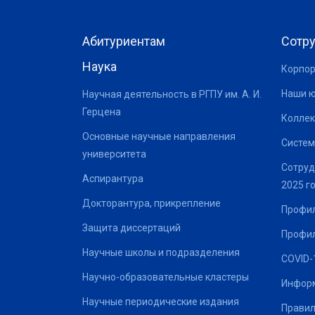
Абитуриентам
Сотр
Наука
Корпор
Наши 
Научная деятельность в РГПУ им. А. И.
Герцена
Коллек
Основные научные направления
Систем
университета
Сотруд
Аспирантура
2025 г
Докторантура, прикрепление
Профил
Защита диссертаций
Профил
Научные школы и подразделения
COVID-
Научно-образовательные кластеры
Информ
Научные периодические издания
Правил