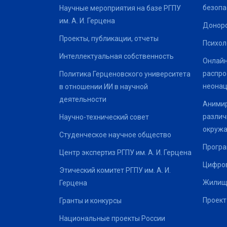
безопа
Научные мероприятия на базе РГПУ
им. А. И. Герцена
Донор
Проекты, публикации, отчеты
Психол
Интеллектуальная собственность
Онлайн
распро
Политика Герценовского университета
неонац
в отношении ИИ в научной
деятельности
Анимир
различ
Научно-технический совет
окруж
Студенческое научное общество
Програ
Центр экспертиз РГПУ им. А. И. Герцена
Цифров
Этический комитет РГПУ им. А. И.
Жилищ
Герцена
Проект
Гранты и конкурсы
Национальные проекты России