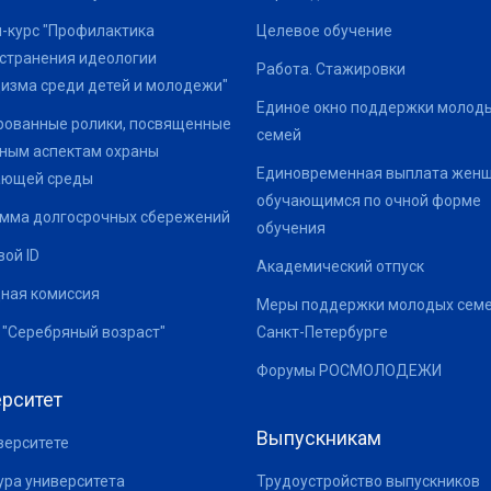
-курс "Профилактика
Целевое обучение
странения идеологии
Работа. Стажировки
изма среди детей и молодежи"
Единое окно поддержки молод
ованные ролики, посвященные
семей
ным аспектам охраны
Единовременная выплата жен
ающей среды
обучающимся по очной форме
мма долгосрочных сбережений
обучения
ой ID
Академический отпуск
ная комиссия
Меры поддержки молодых семе
 "Серебряный возраст"
Санкт-Петербурге
Форумы РОСМОЛОДЕЖИ
рситет
Выпускникам
верситете
ура университета
Трудоустройство выпускников