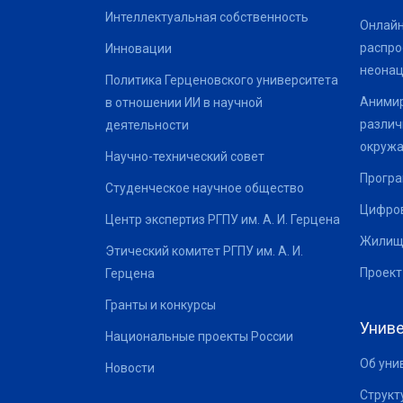
Интеллектуальная собственность
Онлайн
распро
Инновации
неонац
Политика Герценовского университета
Анимир
в отношении ИИ в научной
различ
деятельности
окруж
Научно-технический совет
Програ
Студенческое научное общество
Цифров
Центр экспертиз РГПУ им. А. И. Герцена
Жилищ
Этический комитет РГПУ им. А. И.
Проект
Герцена
Гранты и конкурсы
Униве
Национальные проекты России
Об уни
Новости
Структ