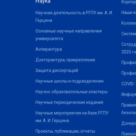
Наука
Корпор
Наши 
Научная деятельность в РГПУ им. А. И.
Герцена
Коллек
Основные научные направления
Систем
университета
Сотруд
Аспирантура
2025 г
Докторантура, прикрепление
Профил
Защита диссертаций
Профил
Научные школы и подразделения
COVID-
Научно-образовательные кластеры
Информ
Научные периодические издания
Правил
безопа
Научные мероприятия на базе РГПУ
им. А. И. Герцена
Донор
Проекты, публикации, отчеты
Психол