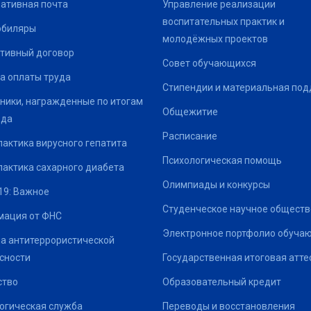
ативная почта
Управление реализации
воспитательных практик и
юбиляры
молодёжных проектов
тивный договор
Совет обучающихся
а оплаты труда
Стипендии и материальная по
ники, награжденные по итогам
Общежитие
ода
Расписание
актика вирусного гепатита
Психологическая помощь
актика сахарного диабета
Олимпиады и конкурсы
19: Важное
Студенческое научное обществ
ация от ФНС
Электронное портфолио обуча
а антитеррористической
сности
Государственная итоговая атте
ство
Образовательный кредит
огическая служба
Переводы и восстановления