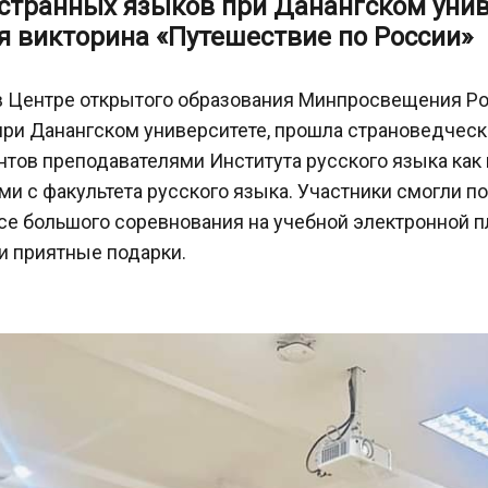
остранных языков при Данангском уни
я викторина «Путешествие по России»
 в Центре открытого образования Минпросвещения Ро
ри Данангском университете, прошла страноведческ
нтов преподавателями Института русского языка как 
и с факультета русского языка. Участники смогли по
ессе большого соревнования на учебной электронной
и приятные подарки.