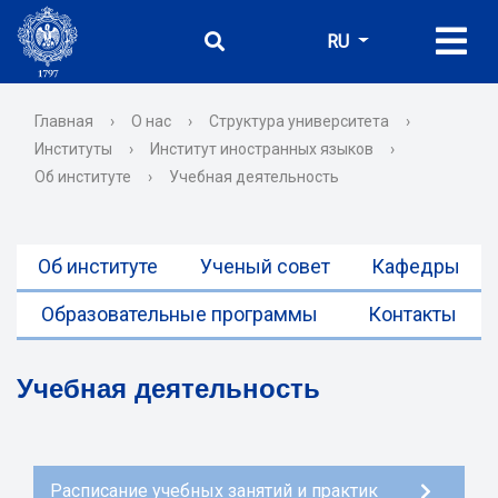
RU
Главная
›
О нас
›
Структура университета
›
Институты
›
Институт иностранных языков
›
Об институте
›
Учебная деятельность
Об институте
Ученый совет
Кафедры
Образовательные программы
Контакты
Учебная деятельность
Расписание учебных занятий и практик