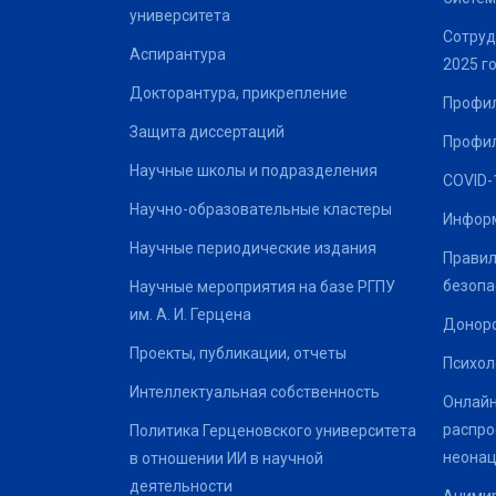
университета
Сотруд
Аспирантура
2025 г
Докторантура, прикрепление
Профил
Защита диссертаций
Профил
Научные школы и подразделения
COVID-
Научно-образовательные кластеры
Информ
Научные периодические издания
Правил
безопа
Научные мероприятия на базе РГПУ
им. А. И. Герцена
Донор
Проекты, публикации, отчеты
Психол
Интеллектуальная собственность
Онлайн
распро
Политика Герценовского университета
неонац
в отношении ИИ в научной
деятельности