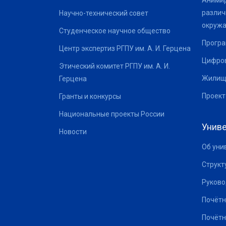
Анимир
различ
Научно-технический совет
окруж
Студенческое научное общество
Програ
Центр экспертиз РГПУ им. А. И. Герцена
Цифров
Этический комитет РГПУ им. А. И.
Жилищ
Герцена
Проект
Гранты и конкурсы
Национальные проекты России
Униве
Новости
Об уни
Структ
Руково
Почётн
Почётн