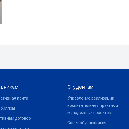
удникам
Студентам
ативная почта
Управление реализации
воспитательных практик и
юбиляры
молодёжных проектов
тивный договор
Совет обучающихся
а оплаты труда