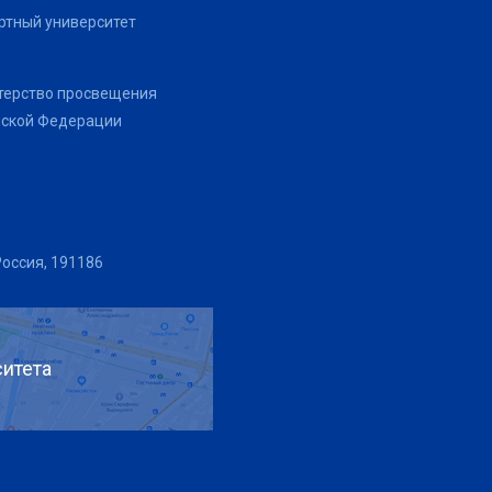
тный университет
терство просвещения
йской Федерации
Россия, 191186
итета