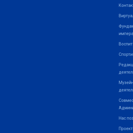
Контак
Виртуа
Фундам
импер
Воспит
Спорти
Редакц
деятел
Музейн
деятел
Совмес
Админи
Нас по
Проек