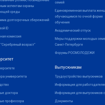
ованные ролики, посвященные
семей
ным аспектам охраны
Единовременная выплата жен
ающей среды
обучающимся по очной форме
мма долгосрочных сбережений
обучения
ой ID
Академический отпуск
ная комиссия
Меры поддержки молодых семе
 "Серебряный возраст"
Санкт-Петербурге
Форумы РОСМОЛОДЕЖИ
рситет
Выпускникам
верситете
ура университета
Трудоустройство выпускников
дство
Информация для работодателе
ые доктора
Информация для выпускников с
ые профессора
Документы