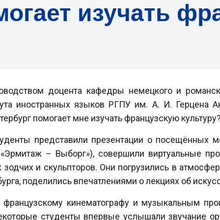
могает изучать фр
ководством доцента кафедры немецкого и романс
ута иностранных языков РГПУ им. А. И. Герцена 
тербург помогает мне изучать французскую культуру?
туденты представили презентации о посещённых ме
«Эрмитаж – Выборг»), совершили виртуальные про
зодчих и скульпторов. Они погрузились в атмосфер
рга, поделились впечатлениями о лекциях об искусс
французскому кинематографу и музыкальным про
екоторые студенты впервые услышали звучание орг