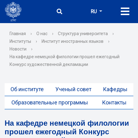
RU
Главная
›
О нас
›
Структура университета
›
Институты
›
Институт иностранных языков
›
Новости
›
На кафедре немецкой филологии прошел ежегодный
Конкурс художественной декламации
Об институте
Ученый совет
Кафедры
Образовательные программы
Контакты
На кафедре немецкой филологии
прошел ежегодный Конкурс