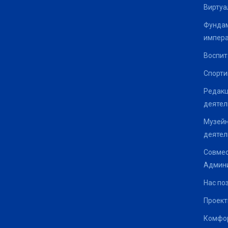
Виртуа
Фундам
импер
Воспит
Спорти
Редакц
деятел
Музейн
деятел
Совмес
Админи
Нас по
Проек
Комфор