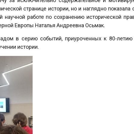
чу за исключительно содержательное и мотивиру
оической странице истории, но и наглядно показала
й научной работе по сохранению исторической пра
рной Европы Наталья Андреевна Осьмак.
адом в серию событий, приуроченных к 80-летию
чении истории.