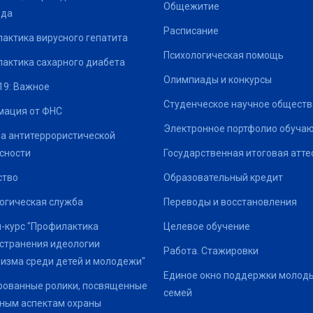
Общежитие
ода
Расписание
актика вирусного гепатита
Психологическая помощь
актика сахарного диабета
Олимпиады и конкурсы
19: Важное
Студенческое научное обществ
ация от ФНС
Электронное портфолио обуча
а антитеррористической
сности
Государственная итоговая атте
ство
Образовательный кредит
огическая служба
Переводы и восстановления
-курс "Профилактика
Целевое обучение
странения идеологии
Работа. Стажировки
изма среди детей и молодежи"
Единое окно поддержки молод
ованные ролики, посвященные
семей
ным аспектам охраны