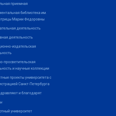
льная приемная
ентальная библиотека им.
атрицы Марии Федоровны
ательная деятельность
вная деятельность
ионно-издательская
ьность
о-просветительская
ьность и научные коллекции
тные проекты университета с
страцией Санкт-Петербурга
здравляют и благодарят
ты
тный университет