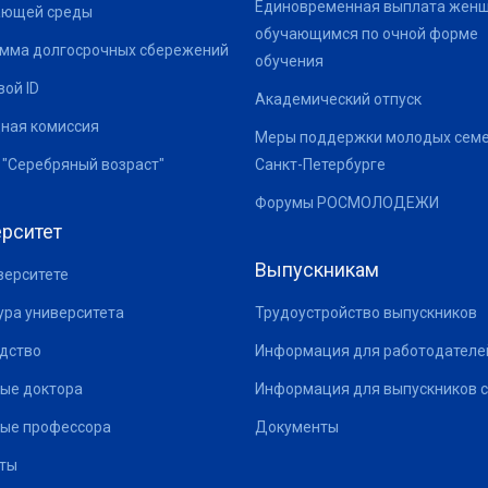
Единовременная выплата жен
ающей среды
обучающимся по очной форме
мма долгосрочных сбережений
обучения
ой ID
Академический отпуск
ная комиссия
Меры поддержки молодых семе
 "Серебряный возраст"
Санкт-Петербурге
Форумы РОСМОЛОДЕЖИ
рситет
Выпускникам
верситете
ура университета
Трудоустройство выпускников
дство
Информация для работодателе
ые доктора
Информация для выпускников с
ые профессора
Документы
ты