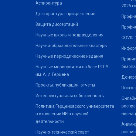
Аспирантура
2025 г
Докторантура, прикрепление
Профил
Защита диссертаций
Профил
Научные школы и подразделения
COVID-
Научно-образовательные кластеры
Информ
Научные периодические издания
Правил
безопа
Научные мероприятия на базе РГПУ
им. А. И. Герцена
Донор
Проекты, публикации, отчеты
Психол
Интеллектуальная собственность
Онлайн
распро
Политика Герценовского университета
неонац
в отношении ИИ в научной
деятельности
Анимир
различ
Научно-технический совет