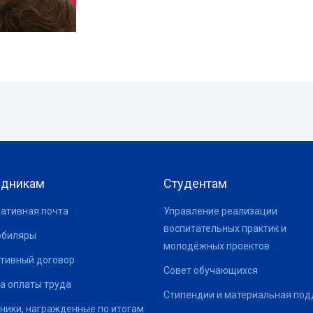
удникам
Студентам
ативная почта
Управление реализации
воспитательных практик и
юбиляры
молодёжных проектов
тивный договор
Совет обучающихся
а оплаты труда
Стипендии и материальная по
ники, награжденные по итогам