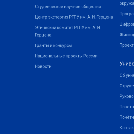
окруж
Студенческое научное общество
Програ
Центр экспертиз РГПУ им. А. И. Герцена
Цифров
Этический комитет РГПУ им. А. И.
Жилищ
Герцена
Проект
Гранты и конкурсы
Национальные проекты России
Униве
Новости
Об уни
Структ
Руково
Почётн
Почётн
Контак