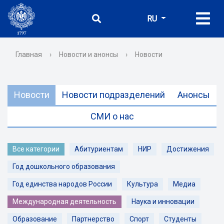
RU
Главная
›
Новости и анонсы
›
Новости
Новости
Новости подразделений
Анонсы
СМИ о нас
Все категории
Абитуриентам
НИР
Достижения
Год дошкольного образования
Год единства народов России
Культура
Медиа
Международная деятельность
Наука и инновации
Образование
Партнерство
Спорт
Студенты