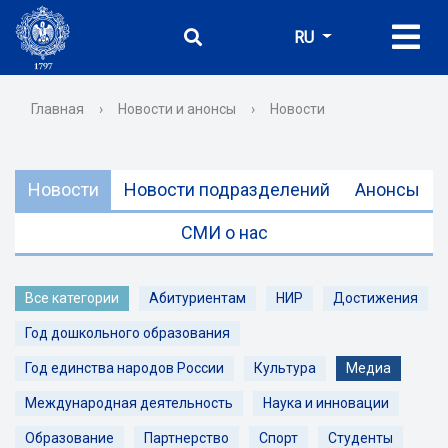
RU
Главная
›
Новости и анонсы
›
Новости
Новости
Новости подразделений
Анонсы
СМИ о нас
Все категории
Абитуриентам
НИР
Достижения
Год дошкольного образования
Год единства народов России
Культура
Медиа
Международная деятельность
Наука и инновации
Образование
Партнерство
Спорт
Студенты