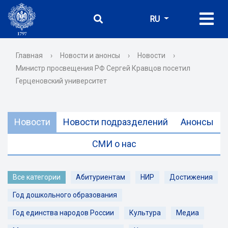
RU
Главная
›
Новости и анонсы
›
Новости
›
Министр просвещения РФ Сергей Кравцов посетил
Герценовский университет
Новости
Новости подразделений
Анонсы
СМИ о нас
Все категории
Абитуриентам
НИР
Достижения
Год дошкольного образования
Год единства народов России
Культура
Медиа