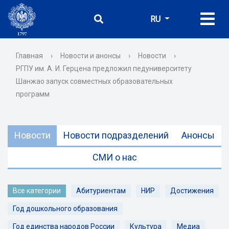
RU
Главная
›
Новости и анонсы
›
Новости
›
РГПУ им. А. И. Герцена предложил педуниверситету
Шанжао запуск совместных образовательных
программ
Новости
Новости подразделений
Анонсы
СМИ о нас
Все категории
Абитуриентам
НИР
Достижения
Год дошкольного образования
Год единства народов России
Культура
Медиа