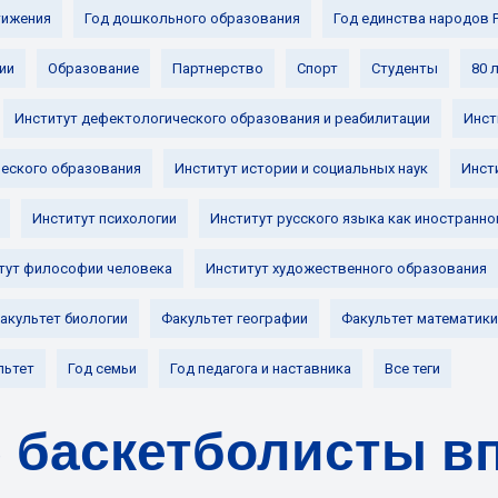
ижения
Год дошкольного образования
Год единства народов 
ии
Образование
Партнерство
Спорт
Студенты
80 
Институт дефектологического образования и реабилитации
Инст
ческого образования
Институт истории и социальных наук
Инст
Институт психологии
Институт русского языка как иностранно
тут философии человека
Институт художественного образования
акультет биологии
Факультет географии
Факультет математики
льтет
Год семьи
Год педагога и наставника
Все теги
 баскетболисты вп