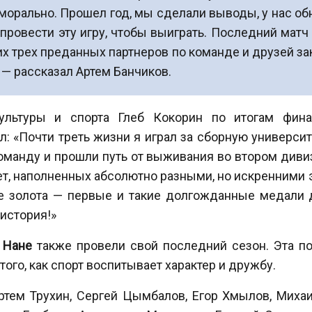
 морально. Прошел год, мы сделали выводы, у нас о
 провести эту игру, чтобы выиграть. Последний матч 
их трех преданных партнеров по команде и друзей зак
, — рассказал Артем Банчиков.
культуры и спорта Глеб Кокорин по итогам фин
: «Почти треть жизни я играл за сборную университ
манду и прошли путь от выживания во втором диви
лет, наполненных абсолютно разными, но искренними 
е золота — первые и такие долгожданные медали д
 история!»
 Нане
также провели свой последний сезон. Эта п
ого, как спорт воспитывает характер и дружбу.
тем Трухин, Сергей Цымбалов, Егор Хмылов, Михаи