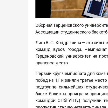
Сборная Герценовского университ
Ассоциации студенческого баскетбо
Лига В. П. Кондрашина — это сильн
команд вузов города. Чемпионат
Герценовский университет на про
призовое место.
Первый круг чемпионата для коман
побед из 11 и заняли третье место
подгруппе сильнейших студенчес
баскетболисты проиграли принципи
командой СПбГУПТД получили тех
пропустив стадию четвертьфинала.