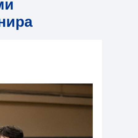
ми
нира