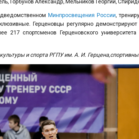
ель, Горбунов Александр, Мельников Георгий, Спирид
 подведомственном
Минпросвещения России
, трени
нклюзивные. Герценовцы регулярно демонстрируют 
лее 217 спортсменов Герценовского университета
 культуры и спорта РГПУ им. А. И. Герцена,спортивн