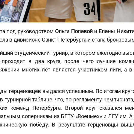
ета под руководством
Ольги Полевой
и
Елены Никит
ла в дивизионе Санкт-Петербурга и стала бронзовым
ейший студенческий турнир, в котором ежегодно выс
 проходит в два круга, после чего лучшие ком
тяжении многих лет является участником лиги, а в
ды герценовцев выдался успешным. По итогам круг
 в турнирной таблице, что, по регламенту чемпионата
ких команд Петербурга. Второй круг оказался мен
альным соперникам из БГТУ «Военмех» и ЛГУ им. А. 
ническую победу. В результате герценовцы вышл