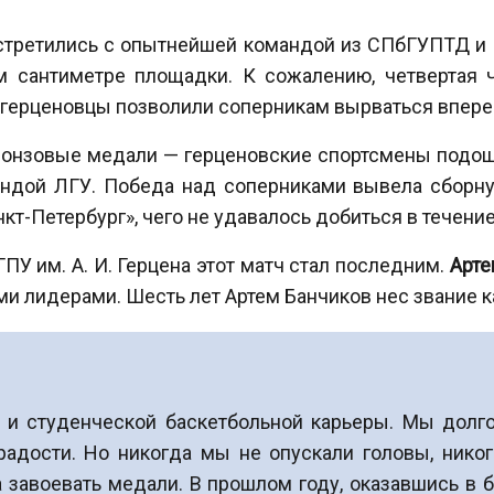
стретились с опытнейшей командой из СПбГУПТД и
м сантиметре площадки. К сожалению, четвертая 
, герценовцы позволили соперникам вырваться впере
бронзовые медали — герценовские спортсмены подошл
андой ЛГУ. Победа над соперниками вывела сборную
т-Петербург», чего не удавалось добиться в течение 
ПУ им. А. И. Герцена этот матч стал последним.
Арте
и лидерами. Шесть лет Артем Банчиков нес звание к
 и студенческой баскетбольной карьеры. Мы долго
адости. Но никогда мы не опускали головы, никог
а завоевать медали. В прошлом году, оказавшись в 