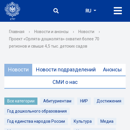
RU
Главная
›
Новости и анонсы
›
Новости
›
Проект «Орлята-дошколята» охватил более 70
регионов и свыше 4,5 тыс. детских садов
Новости
Новости подразделений
Анонсы
СМИ о нас
Все категории
Абитуриентам
НИР
Достижения
Год дошкольного образования
Год единства народов России
Культура
Медиа