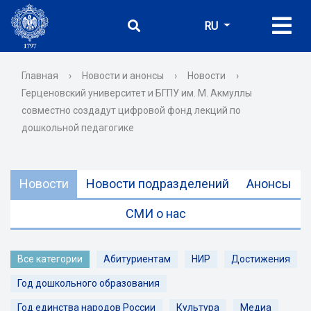
RU
Главная
›
Новости и анонсы
›
Новости
›
Герценовский университет и БГПУ им. М. Акмуллы
совместно создадут цифровой фонд лекций по
дошкольной педагогике
Новости
Новости подразделений
Анонсы
СМИ о нас
Все категории
Абитуриентам
НИР
Достижения
Год дошкольного образования
Год единства народов России
Культура
Медиа