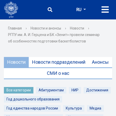
RU
Главная
›
Новости и анонсы
›
Новости
›
РГПУ им. А. И. Герцена и БК «Зенит» провели семинар
об особенностях подготовки баскетболистов
Новости
Новости подразделений
Анонсы
СМИ о нас
Все категории
Абитуриентам
НИР
Достижения
Год дошкольного образования
Год единства народов России
Культура
Медиа