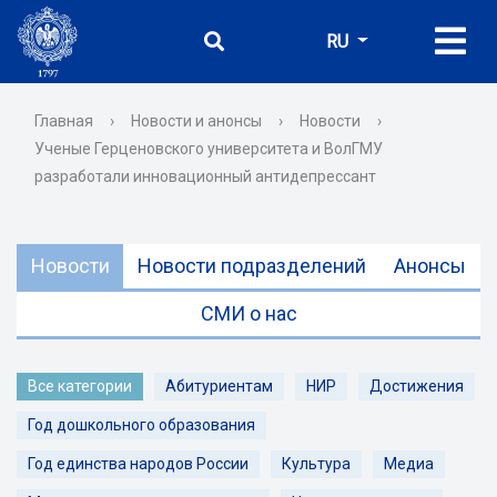
RU
Главная
›
Новости и анонсы
›
Новости
›
Ученые Герценовского университета и ВолГМУ
разработали инновационный антидепрессант
Новости
Новости подразделений
Анонсы
СМИ о нас
Все категории
Абитуриентам
НИР
Достижения
Год дошкольного образования
Год единства народов России
Культура
Медиа