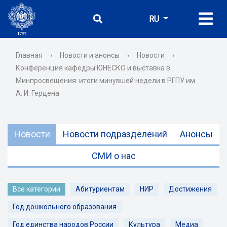
RU
Главная
›
Новости и анонсы
›
Новости
›
Конференция кафедры ЮНЕСКО и выставка в
Минпросвещения: итоги минувшей недели в РГПУ им.
А. И. Герцена
Новости
Новости подразделений
Анонсы
СМИ о нас
Все категории
Абитуриентам
НИР
Достижения
Год дошкольного образования
Год единства народов России
Культура
Медиа