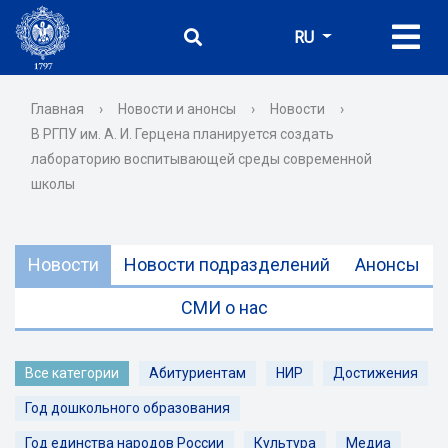
RU
Главная
›
Новости и анонсы
›
Новости
›
В РГПУ им. А. И. Герцена планируется создать
лабораторию воспитывающей среды современной
школы
Новости
Новости подразделений
Анонсы
СМИ о нас
Все категории
Абитуриентам
НИР
Достижения
Год дошкольного образования
Год единства народов России
Культура
Медиа