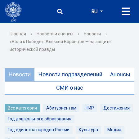
RU
Главная
›
Новости и анонсы
›
Новости
›
«Воля к Победе»: Алексей Воронцов — на защите
исторической правды
Новости
Новости подразделений
Анонсы
СМИ о нас
Все категории
Абитуриентам
НИР
Достижения
Год дошкольного образования
Год единства народов России
Культура
Медиа