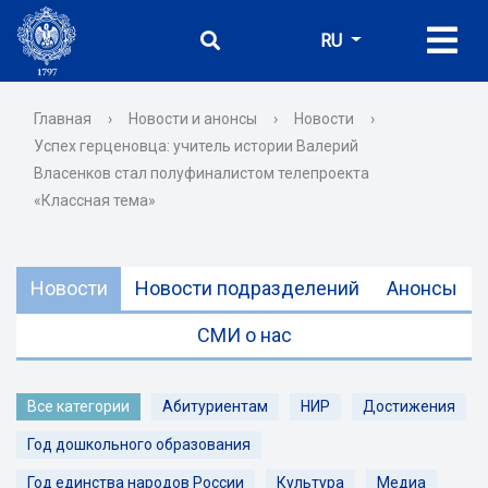
RU
Главная
›
Новости и анонсы
›
Новости
›
Успех герценовца: учитель истории Валерий
Власенков стал полуфиналистом телепроекта
«Классная тема»
Новости
Новости подразделений
Анонсы
СМИ о нас
Все категории
Абитуриентам
НИР
Достижения
Год дошкольного образования
Год единства народов России
Культура
Медиа