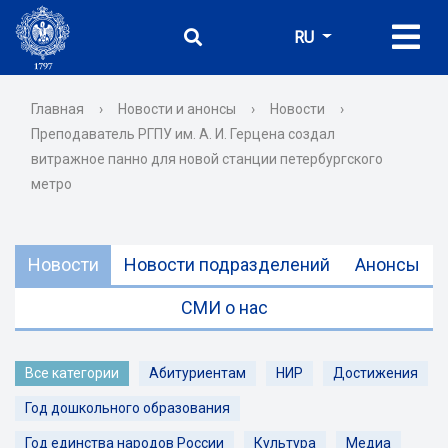
RU
Главная
›
Новости и анонсы
›
Новости
›
Преподаватель РГПУ им. А. И. Герцена создал
витражное панно для новой станции петербургского
метро
Новости
Новости подразделений
Анонсы
СМИ о нас
Все категории
Абитуриентам
НИР
Достижения
Год дошкольного образования
Год единства народов России
Культура
Медиа