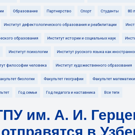
ии
Образование
Партнерство
Спорт
Студенты
80 
Институт дефектологического образования и реабилитации
Инст
ческого образования
Институт истории и социальных наук
Инст
Институт психологии
Институт русского языка как иностранно
тут философии человека
Институт художественного образования
акультет биологии
Факультет географии
Факультет математики
льтет
Год семьи
Год педагога и наставника
Все теги
ПУ им. А. И. Герце
 отправятся в Узбе