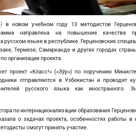
)
в новом учебном году 13 методистов Герценов
ограмма направлена на повышение качества п
 русском языке в республике. Герценовские специал
изаке, Термезе, Самарканде и других городах стран
 по организации проекта.
ует проект «Класс!» («Зўр») по поручению Минис
одники отправляются в Узбекистан и проводят к
ителей русского языка как иностранного. З
ектора по интернационализации образования Герцено
казала о задачах проекта, особенностях работы в
етодисты смогут принять участие.