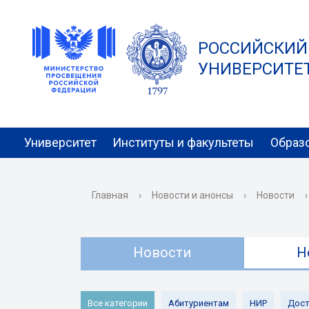
РОССИЙСКИЙ
УНИВЕРСИТЕТ 
Университет
Институты и факультеты
Образ
Главная
›
Новости и анонсы
›
Новости
›
Новости
Н
Все категории
Абитуриентам
НИР
Дост