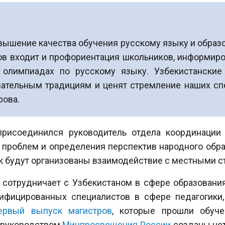
овышение качества обучения русскому языку и образ
ов входит и профориентация школьников, информиро
и олимпиадах по русскому языку. Узбекистански
вательным традициям и ценят стремление наших сп
рова.
рисоединился руководитель отдела координации
 проблем и определения перспектив народного обра
как будут организованы взаимодействие с местными ст
 сотрудничает с Узбекистаном в сфере образования
ифицированных специалистов в сфере педагогики, 
ервый выпуск магистров
, которые прошли обуче
д руководством
Минпросвещения России
созданы чет