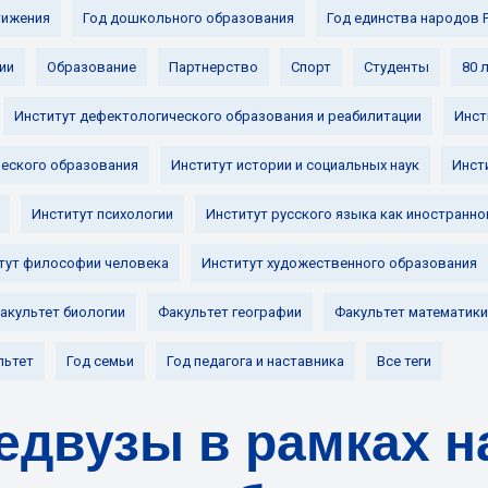
ижения
Год дошкольного образования
Год единства народов 
ии
Образование
Партнерство
Спорт
Студенты
80 
Институт дефектологического образования и реабилитации
Инст
ческого образования
Институт истории и социальных наук
Инст
Институт психологии
Институт русского языка как иностранно
тут философии человека
Институт художественного образования
акультет биологии
Факультет географии
Факультет математики
льтет
Год семьи
Год педагога и наставника
Все теги
едвузы в рамках н