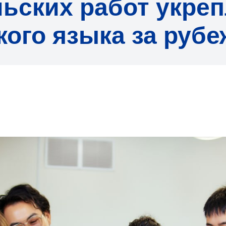
ьских работ укре
кого языка за руб