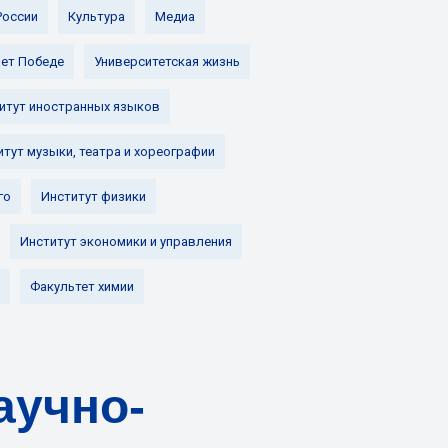
России
Культура
Медиа
лет Победе
Университетская жизнь
итут иностранных языков
итут музыки, театра и хореографии
го
Институт физики
Институт экономики и управления
Факультет химии
аучно-