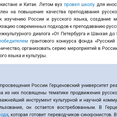
екистане и Китае. Летом вуз
провел школу
для инос
влен на повышение качества преподавания русско
 к изучению России и русского языка, создание 
тизацию современных подходов к преподаванию русск
ежкультурного диалога «От Петербурга и Шанхая до 
победителем
грантового конкурса фонда «Русский
чество, организовать серию мероприятий в России
го языка и культуры.
нпросвещения России Герценовский университет ре
ва из них посвящены тематике продвижения русско
важнейший инструмент культурной и научной коммун
льзование, он остается востребованным. В Герц
вода
, которая готовит переводчиков-синхронистов. 