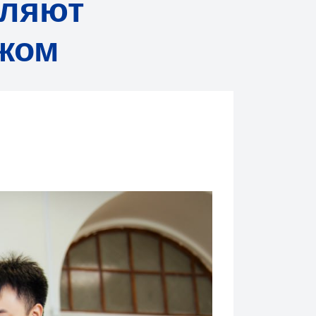
пляют
ежом