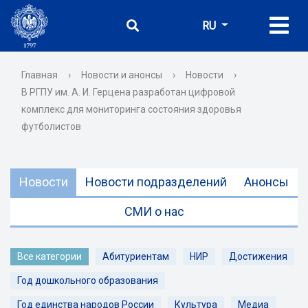
RU
Главная
›
Новости и анонсы
›
Новости
›
В РГПУ им. А. И. Герцена разработан цифровой
комплекс для мониторинга состояния здоровья
футболистов
Новости
Новости подразделений
Анонсы
СМИ о нас
Все категории
Абитуриентам
НИР
Достижения
Год дошкольного образования
Год единства народов России
Культура
Медиа