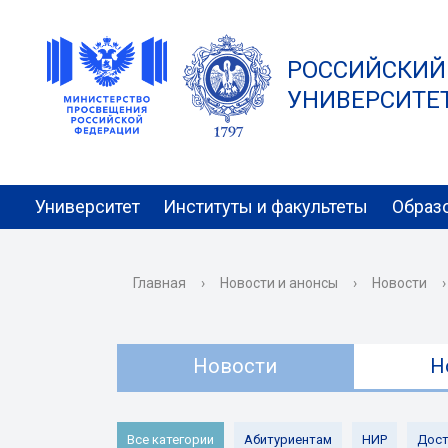
РОССИЙСКИЙ
УНИВЕРСИТЕТ 
Университет
Институты и факультеты
Образ
Главная
›
Новости и анонсы
›
Новости
›
Новости
Н
Все категории
Абитуриентам
НИР
Дост