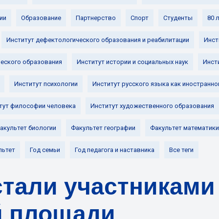
ии
Образование
Партнерство
Спорт
Студенты
80 
Институт дефектологического образования и реабилитации
Инст
ческого образования
Институт истории и социальных наук
Инст
Институт психологии
Институт русского языка как иностранно
тут философии человека
Институт художественного образования
акультет биологии
Факультет географии
Факультет математики
льтет
Год семьи
Год педагога и наставника
Все теги
стали участниками
й площади