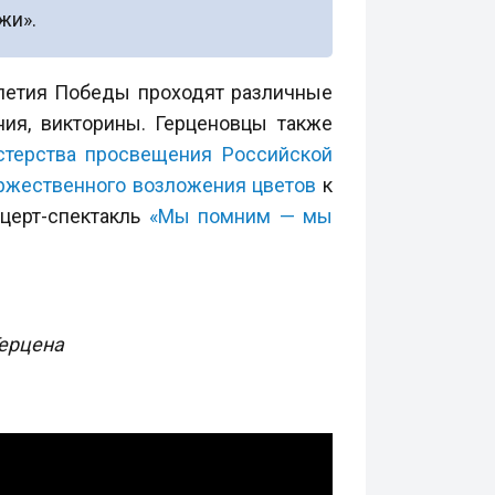
жи».
-летия Победы проходят различные
ния, викторины. Герценовцы также
терства просвещения Российской
ржественного возложения цветов
к
нцерт-спектакль
«Мы помним — мы
Герцена