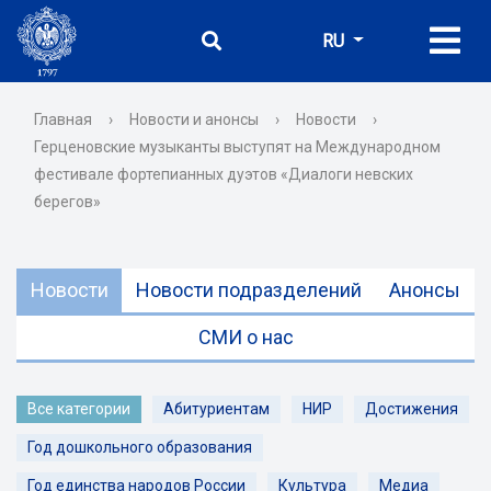
RU
Главная
›
Новости и анонсы
›
Новости
›
Герценовские музыканты выступят на Международном
фестивале фортепианных дуэтов «Диалоги невских
берегов»
Новости
Новости подразделений
Анонсы
СМИ о нас
Все категории
Абитуриентам
НИР
Достижения
Год дошкольного образования
Год единства народов России
Культура
Медиа