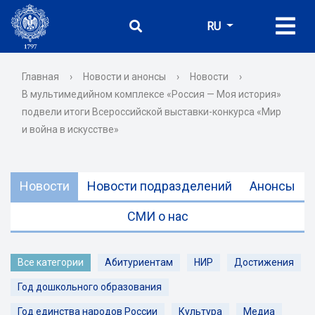
RU
Главная
›
Новости и анонсы
›
Новости
›
В мультимедийном комплексе «Россия — Моя история»
подвели итоги Всероссийской выставки-конкурса «Мир
и война в искусстве»
Новости
Новости подразделений
Анонсы
СМИ о нас
Все категории
Абитуриентам
НИР
Достижения
Год дошкольного образования
Год единства народов России
Культура
Медиа