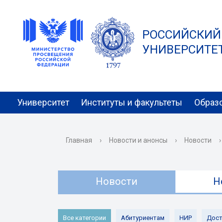
РОССИЙСКИЙ
УНИВЕРСИТЕТ 
Университет
Институты и факультеты
Образ
Главная
›
Новости и анонсы
›
Новости
›
Новости
Н
Все категории
Абитуриентам
НИР
Дост