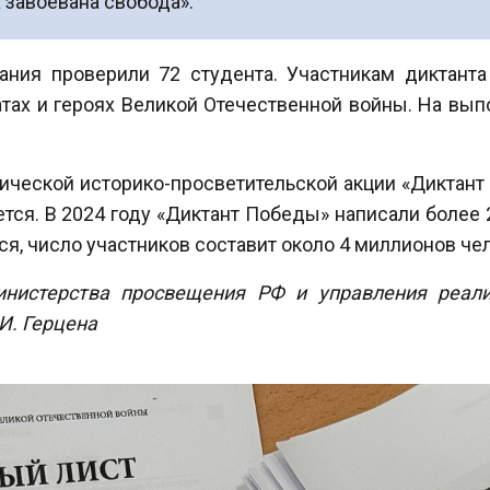
а завоевана свобода».
нания проверили 72 студента. Участникам диктант
тах и героях Великой Отечественной войны. На вы
ческой историко-просветительской акции «Диктант
тся. В 2024 году «Диктант Победы» написали более 
ся, число участников составит около 4 миллионов че
нистерства просвещения РФ и управления
реали
И. Герцена