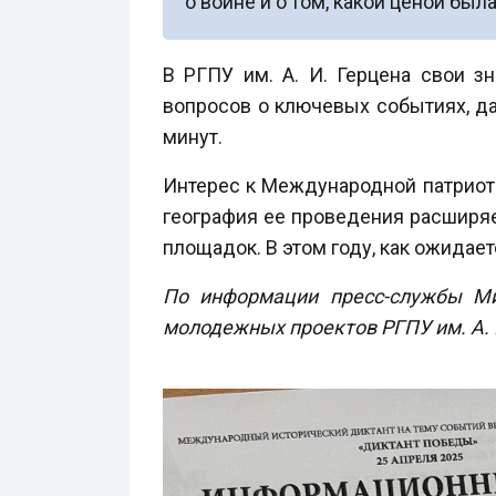
о войне и о том, какой ценой был
В РГПУ им. А. И. Герцена свои з
вопросов о ключевых событиях, да
минут.
Интерес к Международной патриоти
география ее проведения расширяе
площадок. В этом году, как ожидает
По информации пресс-службы Ми
молодежных проектов РГПУ им. А. 