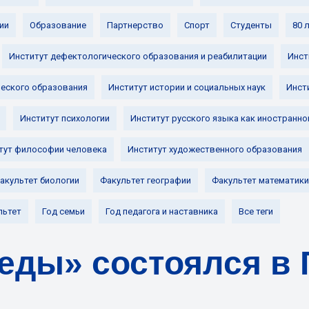
ии
Образование
Партнерство
Спорт
Студенты
80 
Институт дефектологического образования и реабилитации
Инст
ческого образования
Институт истории и социальных наук
Инст
Институт психологии
Институт русского языка как иностранно
тут философии человека
Институт художественного образования
акультет биологии
Факультет географии
Факультет математики
льтет
Год семьи
Год педагога и наставника
Все теги
еды» состоялся в