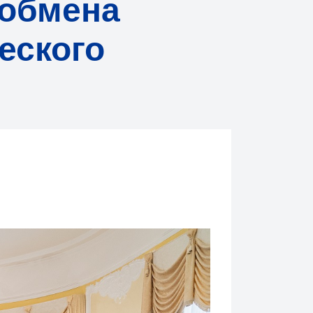
 обмена
еского