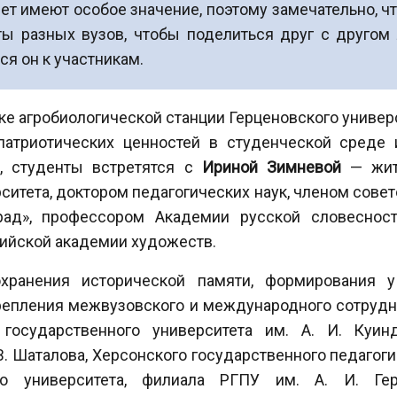
ет имеют особое значение, поэтому замечательно, чт
ты разных вузов, чтобы поделиться друг с другом
ся он к участникам.
е агробиологической станции Герценовского универс
атриотических ценностей в студенческой среде
о, студенты встретятся с
Ириной Зимневой
— жите
ситета, доктором педагогических наук, членом сов
ад», профессором Академии русской словесност
ийской академии художеств.
хранения исторической памяти, формирования 
крепления межвузовского и международного сотруд
государственного университета им. А. И. Куин
В. Шаталова, Херсонского государственного педагог
ого университета, филиала РГПУ им. А. И. Ге