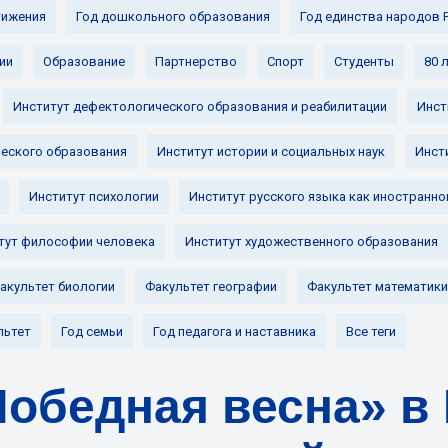
ижения
Год дошкольного образования
Год единства народов 
ии
Образование
Партнерство
Спорт
Студенты
80 
Институт дефектологического образования и реабилитации
Инст
ческого образования
Институт истории и социальных наук
Инст
Институт психологии
Институт русского языка как иностранно
тут философии человека
Институт художественного образования
акультет биологии
Факультет географии
Факультет математики
льтет
Год семьи
Год педагога и наставника
Все теги
обедная весна» в 