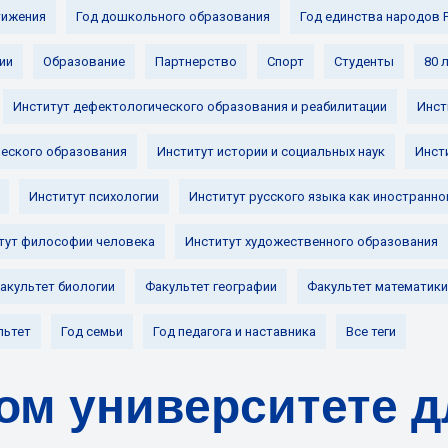
ижения
Год дошкольного образования
Год единства народов 
ии
Образование
Партнерство
Спорт
Студенты
80 
Институт дефектологического образования и реабилитации
Инст
ческого образования
Институт истории и социальных наук
Инст
Институт психологии
Институт русского языка как иностранно
тут философии человека
Институт художественного образования
акультет биологии
Факультет географии
Факультет математики
льтет
Год семьи
Год педагога и наставника
Все теги
ом университете д