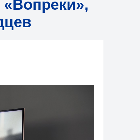
 «Вопреки»,
дцев