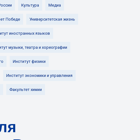
России
Культура
Медиа
лет Победе
Университетская жизнь
итут иностранных языков
итут музыки, театра и хореографии
го
Институт физики
Институт экономики и управления
Факультет химии
ля