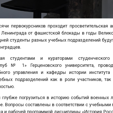
сячи первокурсников проходит просветительская а
 Ленинграда от фашистской блокады в годы Велико
дней студенты разных учебных подразделений будут
инградцев.
ная студентами и кураторами студенческого 
клуб № 1» Герценовского университета, прово
бного управления и кафедры истории института 
ебных подразделений как в роли участников, та
ностью.
 глубже погрузиться в историю событий военных ле
вое. Вопросы составлены в соответствии с учебными
рса и рабочей программой дисциплины «История Росс