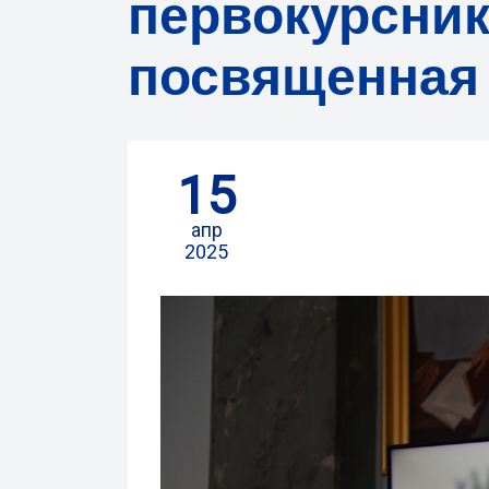
первокурсник
посвященная 
15
апр
2025