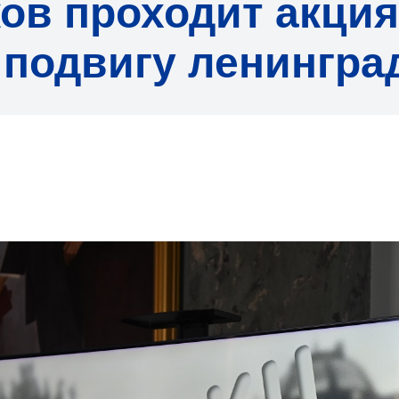
ов проходит акция
подвигу ленингра