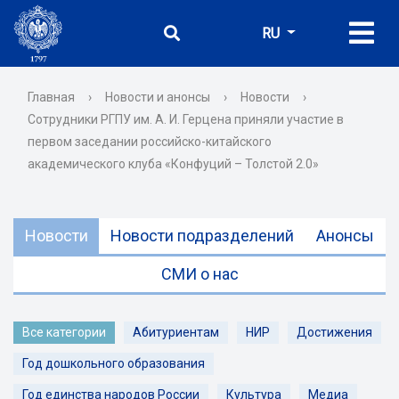
RU
Главная
›
Новости и анонсы
›
Новости
›
Сотрудники РГПУ им. А. И. Герцена приняли участие в
первом заседании российско-китайского
академического клуба «Конфуций – Толстой 2.0»
Новости
Новости подразделений
Анонсы
СМИ о нас
Все категории
Абитуриентам
НИР
Достижения
Год дошкольного образования
Год единства народов России
Культура
Медиа