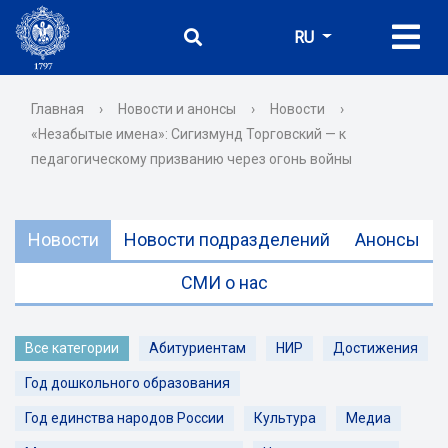
RU
Главная
›
Новости и анонсы
›
Новости
›
«Незабытые имена»: Сигизмунд Торговский — к
педагогическому призванию через огонь войны
Новости
Новости подразделений
Анонсы
СМИ о нас
Все категории
Абитуриентам
НИР
Достижения
Год дошкольного образования
Год единства народов России
Культура
Медиа