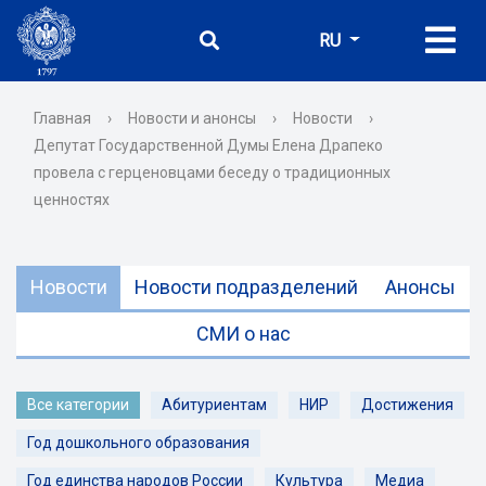
RU
Главная
›
Новости и анонсы
›
Новости
›
Депутат Государственной Думы Елена Драпеко
провела с герценовцами беседу о традиционных
ценностях
Новости
Новости подразделений
Анонсы
СМИ о нас
Все категории
Абитуриентам
НИР
Достижения
Год дошкольного образования
Год единства народов России
Культура
Медиа