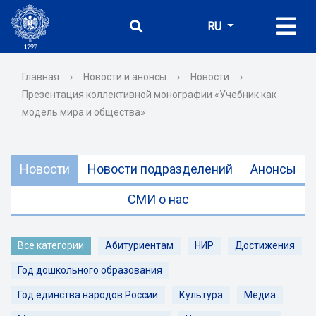
RU
Главная
›
Новости и анонсы
›
Новости
›
Презентация коллективной монографии «Учебник как
модель мира и общества»
Новости
Новости подразделений
Анонсы
СМИ о нас
Все категории
Абитуриентам
НИР
Достижения
Год дошкольного образования
Год единства народов России
Культура
Медиа