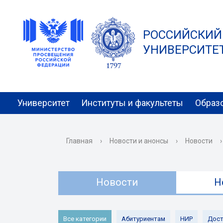
РОССИЙСКИЙ
УНИВЕРСИТЕТ 
Университет
Институты и факультеты
Образ
Главная
›
Новости и анонсы
›
Новости
›
Новости
Н
Все категории
Абитуриентам
НИР
Дост