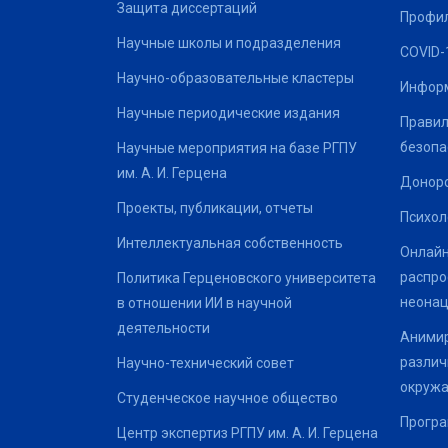
Защита диссертаций
Профил
Научные школы и подразделения
COVID-
Научно-образовательные кластеры
Информ
Научные периодические издания
Правил
безопа
Научные мероприятия на базе РГПУ
им. А. И. Герцена
Донор
Проекты, публикации, отчеты
Психол
Интеллектуальная собственность
Онлайн
распро
Политика Герценовского университета
неонац
в отношении ИИ в научной
деятельности
Анимир
различ
Научно-технический совет
окруж
Студенческое научное общество
Програ
Центр экспертиз РГПУ им. А. И. Герцена