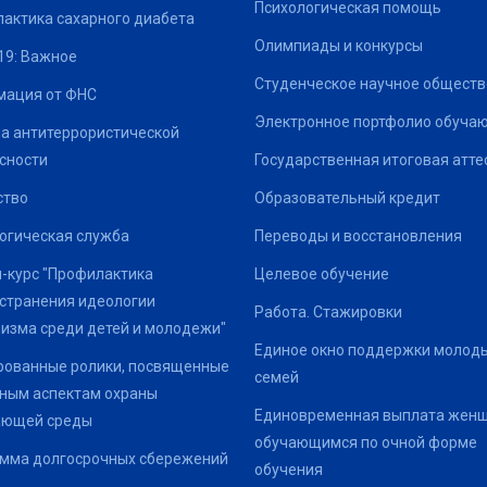
Психологическая помощь
актика сахарного диабета
Олимпиады и конкурсы
19: Важное
Студенческое научное обществ
ация от ФНС
Электронное портфолио обуча
а антитеррористической
сности
Государственная итоговая атте
ство
Образовательный кредит
огическая служба
Переводы и восстановления
-курс "Профилактика
Целевое обучение
странения идеологии
Работа. Стажировки
изма среди детей и молодежи"
Единое окно поддержки молод
ованные ролики, посвященные
семей
ным аспектам охраны
Единовременная выплата жен
ающей среды
обучающимся по очной форме
мма долгосрочных сбережений
обучения