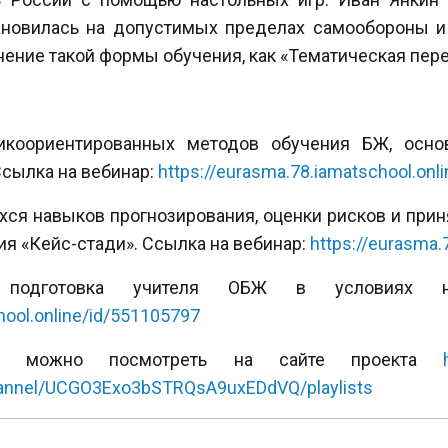
ановилась на допустимых пределах самообороны и
ение такой формы обучения, как «Тематическая пер
тикоориентированных методов обучения БЖ, осно
Ссылка на вебинар:
https://eurasma.78.iamatschool.onl
ихся навыков прогнозирования, оценки рисков и при
я «Кейс-стади». Ссылка на вебинар:
https://eurasma.
ая подготовка учителя ОБЖ в условиях 
hool.online/id/551105797
ов можно посмотреть на сайте проекта
hannel/UCGO3Exo3bSTRQsA9uxEDdVQ/playlists