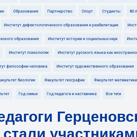
ии
Образование
Партнерство
Спорт
Студенты
80 
Институт дефектологического образования и реабилитации
Инст
ческого образования
Институт истории и социальных наук
Инст
Институт психологии
Институт русского языка как иностранно
тут философии человека
Институт художественного образования
акультет биологии
Факультет географии
Факультет математики
льтет
Год семьи
Год педагога и наставника
Все теги
едагоги Герценовс
 стали участникам