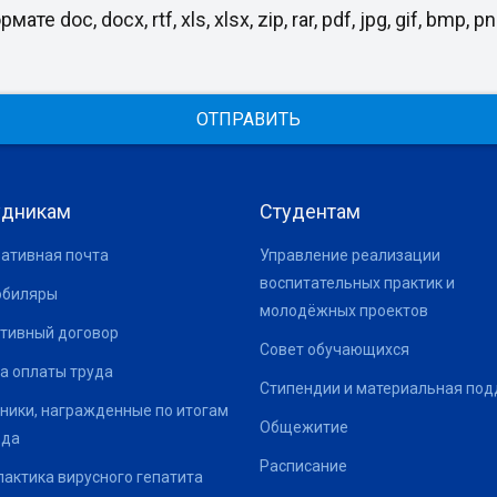
, docx, rtf, xls, xlsx, zip, rar, pdf, jpg, gif, bmp, png
ОТПРАВИТЬ
удникам
Студентам
ативная почта
Управление реализации
воспитательных практик и
юбиляры
молодёжных проектов
тивный договор
Совет обучающихся
а оплаты труда
Стипендии и материальная по
ники, награжденные по итогам
Общежитие
ода
Расписание
актика вирусного гепатита