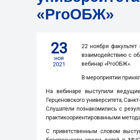
«ProОБЖ»
23
22 ноября факультет
взаимодействию с об
ноя
вебинар «ProОБЖ».
2021
В мероприятии приняло
На вебинаре выступили ведущие
Герценовского университета, Санкт
Слушатели познакомились с резул
практикоориентированными методам
С приветственным словом выступ
безопасности среди детей в МЧС