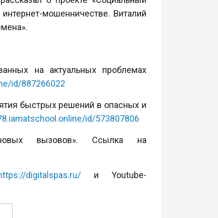
 интернет-мошенничестве. Виталий
емена».
ванных на актуальных проблемах
ine/id/887266022
нятия быстрых решений в опасных и
78.iamatschool.online/id/573807806
новых вызовов». Ссылка на
https://digitalspas.ru/
и Youtube-