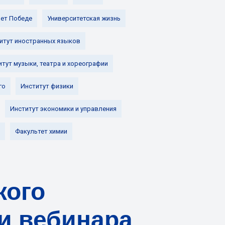
лет Победе
Университетская жизнь
итут иностранных языков
итут музыки, театра и хореографии
го
Институт физики
Институт экономики и управления
Факультет химии
кого
и вебинара