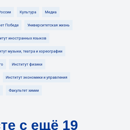
России
Культура
Медиа
лет Победе
Университетская жизнь
итут иностранных языков
итут музыки, театра и хореографии
го
Институт физики
Институт экономики и управления
Факультет химии
те с ещё 19