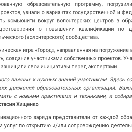
рованную образовательную программу, погрузил
роектов, узнали о вариантах государственной и ф
ать комьюнити вокруг волонтерских центров в обр
удостоверения о повышении квалификации по до
ьческого (волонтерского) сообщества».
ическая игра «Город», направленная на погружение
ть, создание участниками собственных проектов. У
и защищали свои инициативы перед экспертами.
ного важных и нужных знаний участникам. Здесь со
ких движений образовательных организаций. Важн
мить с новыми практиками и техниками, и собира
тасия Хищенко
.
тивационного заряда представители от каждой обра
а услуг по открытию и/или сопровождению деятельн