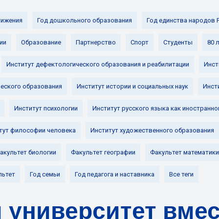
ижения
Год дошкольного образования
Год единства народов 
ии
Образование
Партнерство
Спорт
Студенты
80 
Институт дефектологического образования и реабилитации
Инст
ческого образования
Институт истории и социальных наук
Инст
Институт психологии
Институт русского языка как иностранно
тут философии человека
Институт художественного образования
акультет биологии
Факультет географии
Факультет математики
льтет
Год семьи
Год педагога и наставника
Все теги
 университет вмес