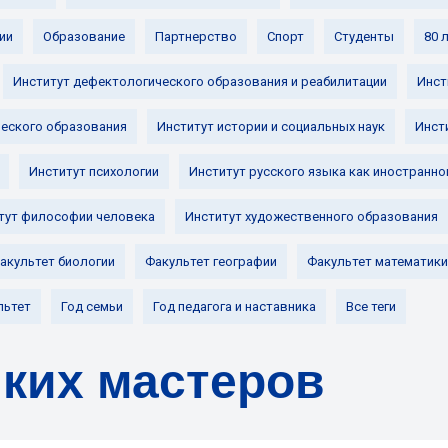
ии
Образование
Партнерство
Спорт
Студенты
80 
Институт дефектологического образования и реабилитации
Инст
ческого образования
Институт истории и социальных наук
Инст
Институт психологии
Институт русского языка как иностранно
тут философии человека
Институт художественного образования
акультет биологии
Факультет географии
Факультет математики
льтет
Год семьи
Год педагога и наставника
Все теги
ких мастеров