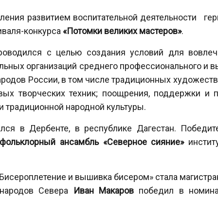
ления развитием воспитательной деятельности гер
иваля-конкурса
«Потомки великих мастеров»
.
проводился с целью создания условий для вовле
льных организаций среднего профессионального и в
ародов России, в том числе традиционных художест
ых творческих техник; поощрения, поддержки и 
и традиционной народной культуры.
ялся в Дербенте, в республике Дагестан. Победи
фольклорный ансамбль «Северное сияние»
институ
Бисероплетение и вышивка бисером» стала магистра
а народов Севера
Иван Макаров
победил в номина