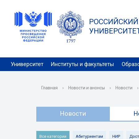
РОССИЙСКИЙ
УНИВЕРСИТЕТ 
Университет
Институты и факультеты
Образ
Главная
›
Новости и анонсы
›
Новости
›
Новости
Н
Все категории
Абитуриентам
НИР
Дост