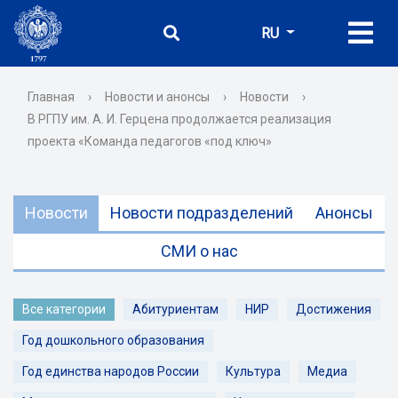
RU
Главная
›
Новости и анонсы
›
Новости
›
В РГПУ им. А. И. Герцена продолжается реализация
проекта «Команда педагогов «под ключ»
Новости
Новости подразделений
Анонсы
СМИ о нас
Все категории
Абитуриентам
НИР
Достижения
Год дошкольного образования
Год единства народов России
Культура
Медиа