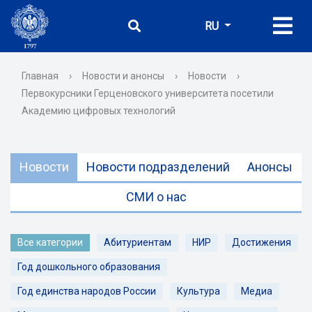
RU
Главная
›
Новости и анонсы
›
Новости
›
Первокурсники Герценовского университета посетили
Академию цифровых технологий
Новости
Новости подразделений
Анонсы
СМИ о нас
Все категории
Абитуриентам
НИР
Достижения
Год дошкольного образования
Год единства народов России
Культура
Медиа