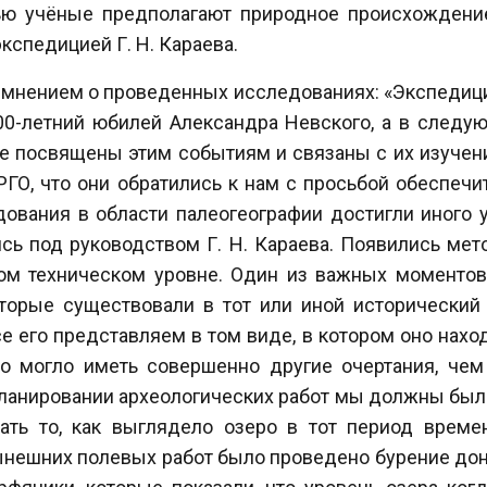
тью учёные предполагают природное происхождение
спедицией Г. Н. Караева.
 мнением о проведенных исследованиях: «Экспедици
800-летний юбилей Александра Невского, а в след
е посвящены этим событиям и связаны с их изучен
О, что они обратились к нам с просьбой обеспечи
дования в области палеогеографии достигли иного 
сь под руководством Г. Н. Караева. Появились мет
ом техническом уровне. Один из важных моментов 
торые существовали в тот или иной исторический 
е его представляем в том виде, в котором оно нахо
о могло иметь совершенно другие очертания, чем
планировании археологических работ мы должны были
ать то, как выглядело озеро в тот период време
ынешних полевых работ было проведено бурение до