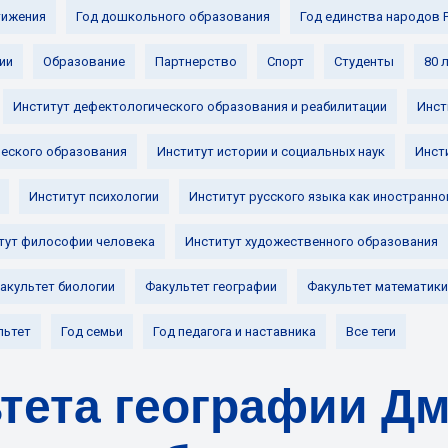
ижения
Год дошкольного образования
Год единства народов 
ии
Образование
Партнерство
Спорт
Студенты
80 
Институт дефектологического образования и реабилитации
Инст
ческого образования
Институт истории и социальных наук
Инст
Институт психологии
Институт русского языка как иностранно
тут философии человека
Институт художественного образования
акультет биологии
Факультет географии
Факультет математики
льтет
Год семьи
Год педагога и наставника
Все теги
тета географии Д