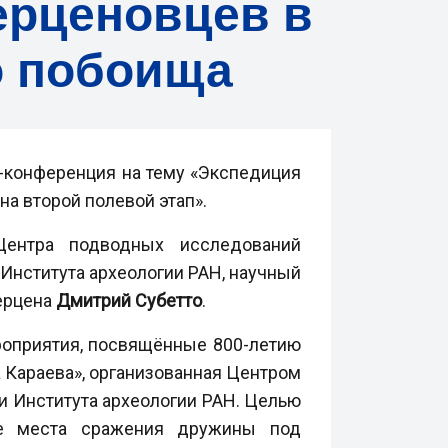
герценовцев в
о побоища
с-конференция на тему «Экспедиция
на второй полевой этап».
Центра подводных исследований
 Института археологии РАН, научный
Герцена
Дмитрий Субетто
.
роприятия, посвящённые 800-летию
а Караева», организованная Центром
 и Института археологии РАН. Целью
ие места сражения дружины под