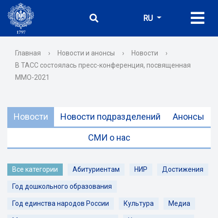
RU
Главная
›
Новости и анонсы
›
Новости
›
В ТАСС состоялась пресс-конференция, посвященная
ММО-2021
Новости
Новости подразделений
Анонсы
СМИ о нас
Все категории
Абитуриентам
НИР
Достижения
Год дошкольного образования
Год единства народов России
Культура
Медиа