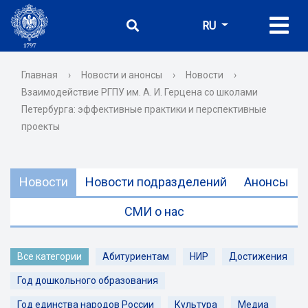
RU
Главная
›
Новости и анонсы
›
Новости
›
Взаимодействие РГПУ им. А. И. Герцена со школами
Петербурга: эффективные практики и перспективные
проекты
Новости
Новости подразделений
Анонсы
СМИ о нас
Все категории
Абитуриентам
НИР
Достижения
Год дошкольного образования
Год единства народов России
Культура
Медиа