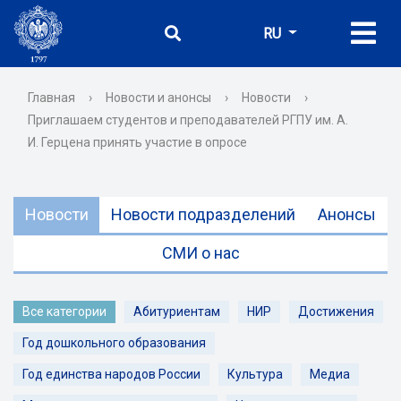
RU
Главная
›
Новости и анонсы
›
Новости
›
Приглашаем студентов и преподавателей РГПУ им. А.
И. Герцена принять участие в опросе
Новости
Новости подразделений
Анонсы
СМИ о нас
Все категории
Абитуриентам
НИР
Достижения
Год дошкольного образования
Год единства народов России
Культура
Медиа