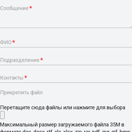
Сообщение
*
ФИО
*
Подразделение
*
Контакты
*
Прикрепить файл
Перетащите сюда файлы или нажмите для выбора
Максимальный размер загружаемого файла 35M в
формате doc, docx, rtf, xls, xlsx, zip, rar, pdf, jpg, gif, bmp,