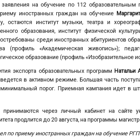
 заявления на обучение по 112 образовательным 
 приему иностранных граждан на обучение
Маргарит
у, остаются институт музыки, театра и хореограф
венного образования, институт физической культур
 Востребованы среди иностранных абитуриентов об
а (профиль «Академическая живопись»); педаг
гическое образование (профиль «Изобразительное иск
ития экспорта образовательных программ
Натальи 
 ведется в активном режиме. Большая часть поступ
я минимальный порог. Приемная кампания идет в ш
 принимаются через личный кабинет на сайте ун
тета продлится до 20 августа, на программы магист
дел по приему иностранных граждан на обучение РГПУ