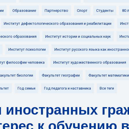
ии
Образование
Партнерство
Спорт
Студенты
80 
Институт дефектологического образования и реабилитации
Инст
ческого образования
Институт истории и социальных наук
Инст
Институт психологии
Институт русского языка как иностранно
тут философии человека
Институт художественного образования
акультет биологии
Факультет географии
Факультет математики
льтет
Год семьи
Год педагога и наставника
Все теги
 иностранных гра
ерес к обучению в