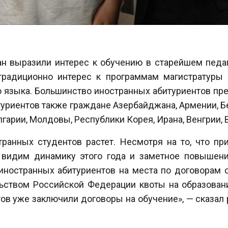
н выразили интерес к обучению в старейшем педа
 традиционно интерес к программам магистратуры
о языка. Большинство иностранных абитуриентов пред
туриентов также граждане Азербайджана, Армении, Б
лгарии, Молдовы, Республики Корея, Ирана, Венгрии, 
транных студентов растет. Несмотря на то, что п
 видим динамику этого года и заметное повышени
иностранных абитуриентов на места по договорам о
ьством Российской Федерации квоты на образован
тов уже заключили договоры на обучение»,
—
сказал 