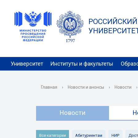
РОССИЙСКИЙ
УНИВЕРСИТЕТ 
Университет
Институты и факультеты
Образ
Главная
›
Новости и анонсы
›
Новости
›
Новости
Н
Все категории
Абитуриентам
НИР
Дост