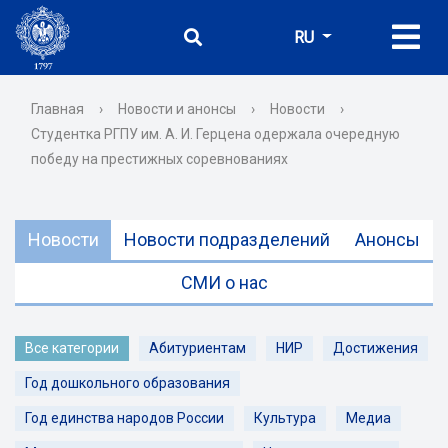
RU
Главная
›
Новости и анонсы
›
Новости
›
Студентка РГПУ им. А. И. Герцена одержала очередную
победу на престижных соревнованиях
Новости
Новости подразделений
Анонсы
СМИ о нас
Все категории
Абитуриентам
НИР
Достижения
Год дошкольного образования
Год единства народов России
Культура
Медиа