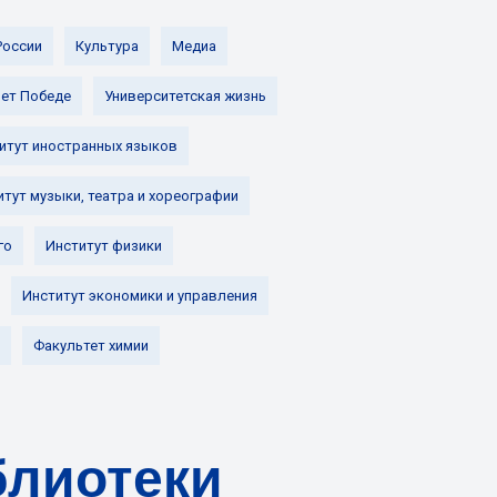
России
Культура
Медиа
лет Победе
Университетская жизнь
итут иностранных языков
итут музыки, театра и хореографии
го
Институт физики
Институт экономики и управления
Факультет химии
блиотеки