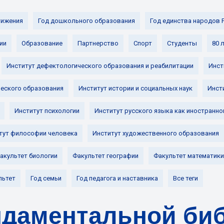
ижения
Год дошкольного образования
Год единства народов 
ии
Образование
Партнерство
Спорт
Студенты
80 
Институт дефектологического образования и реабилитации
Инст
ческого образования
Институт истории и социальных наук
Инст
Институт психологии
Институт русского языка как иностранно
тут философии человека
Институт художественного образования
акультет биологии
Факультет географии
Факультет математики
льтет
Год семьи
Год педагога и наставника
Все теги
ндаментальной би