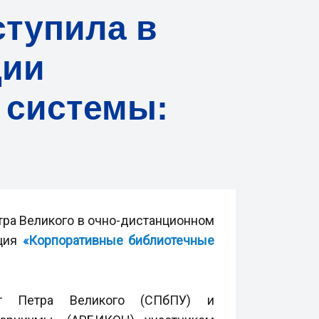
ступила в
ции
 системы:
тра Великого в очно-дистанционном
нция
«Корпоративные библиотечные
тет Петра Великого (СПбПУ) и