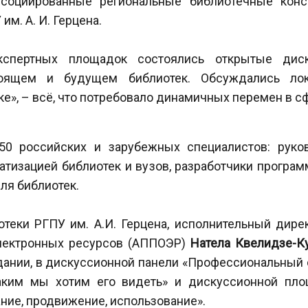
ссоциированные региональные библиотечные конс
им. А. И. Герцена.
спертных площадок состоялись открытые дис
тоящем и будущем библиотек. Обсуждались ло
ке», – всё, что потребовало динамичных перемен в сф
50 российских и зарубежных специалистов: руков
тизацией библиотек и вузов, разработчики програ
ля библиотек.
теки РГПУ им. А.И. Герцена, исполнительный дире
электронных ресурсов (АППОЭР)
Натела Квелидзе-К
дании, в дискуссионной панели «Профессиональный 
аким мы хотим его видеть» и дискуссионной пло
ание, продвижение, использование».