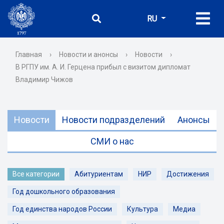
RU
Главная
›
Новости и анонсы
›
Новости
›
В РГПУ им. А. И. Герцена прибыл с визитом дипломат
Владимир Чижов
Новости
Новости подразделений
Анонсы
СМИ о нас
Все категории
Абитуриентам
НИР
Достижения
Год дошкольного образования
Год единства народов России
Культура
Медиа